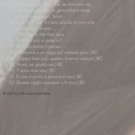
c. Dorinda, ah dirò mia, se mia non sei
d. Ecco, piegando le ginocchie a terra
e. Ferir quel petto, Silvio
05 a. Ch’io t’ami, e t’ami più de la mia vita
b. Deh bella e cara
c. Ma tu piu che mai dura
06. Che dar più vi poss’io?
07. M’e più dolce il penar
08. Ahi come a un vago sol cortese giro | BC
09. Troppo ben può questo tiranno amore | BC
10. Amor, se giusto sei | BC
11. T’amo mia vita | BC
12. E cosi à poco à poco a 6 voci| BC
13. Questi vaghi concenti a 9 voci | BC
© 2025 by A5 vocal ensemble