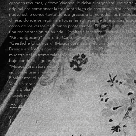
grandes recursos, y como Viadana, le daba al organista una parte d
original era compensar la frecuente falta de cantores. Otra caracter
nuevo estilo concertante donde gracias a la monodia, los métodos
chiesa, donde se recurría a todas las sutilezas de la retórica musi
como de los versos de himnos protestantes. El último concierto de
una reelaboración de su aria “De vitae fugacitate” escrita en 162
“Kirchengesang” (Libro de Cantos Evangélicos) “Ich hab mein Sac
“Geistliche Chormusik” (Música coral sacra) es una colección de 
Dresde en 1648, y comprende un conjunto de 29 piezas en configu
muestra del extremo talento del autor alemán. En un prólogo ext
bajo continuo, siguiendo el modelo de su maestro Giovanni Gabrieli
“Música coral sacra / a 5, 6 y 7 voces / para ser usado tanto voca
se puede usar si se desea, pero no es necesario.“
Finalmente, el salmo “Das ist mir Lieb” es una muestra de cómo un
Venecia, era capaz de sintetizar el nuevo estilo italiano con la trad
de la Biblia de Lutero, y ese lenguaje expresivo y humanista de a
música extraordinariamente expresiva, dramática y contrastante, co
Obras
:
01. De vitae fugacitate - Ich hab mein sach, SWV 94 (1625)
02. S. Scheidt: Fantasia supra “Ich ruf zu dir, Herr Jesu Christ”
Geistliche Chor-Musik (1648)