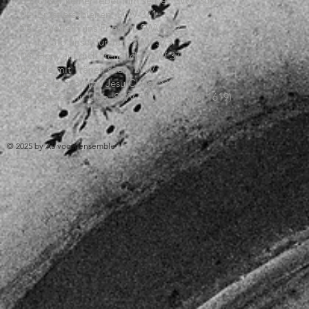
03. Unser keiner lebet ihm selber, SWV 369
04. Er ist erschienen, SWV 371
05. a. Verleih uns Frieden, SWV 372
b. Gib unser fürsten, SWV 373
06. Herr, auf dich treue ich, SWV 377
07. Die mit Tränen saen, SWV 378
08. So far ich in zu Jesu Christ, SWV 379
09. Das ist mir Lieb, SWV 51 (Psalm 116, 1619)
© 2025 by A5 vocal ensemble